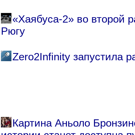
«Хаябуса-2» во второй р
Рюгу
Zero2Infinity запустила р
Картина Аньоло Бронзин
истории станет доступна п