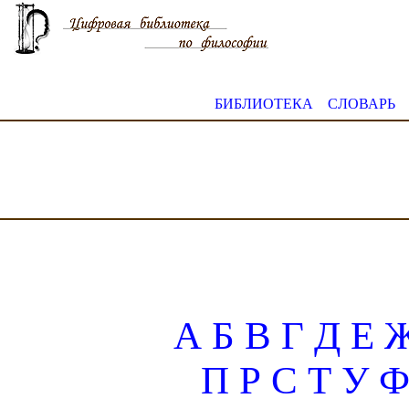
БИБЛИОТЕКА
СЛОВАРЬ
А
Б
В
Г
Д
Е
П
Р
С
Т
У