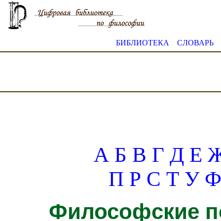
БИБЛИОТЕКА
СЛОВАРЬ
А
Б
В
Г
Д
Е
П
Р
С
Т
У
Философские по