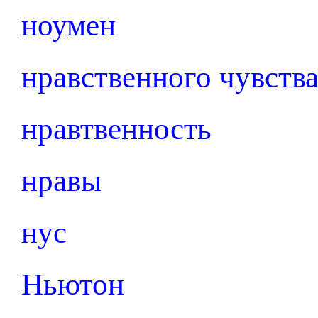
ноумен
нравственного чувств
нравтвенность
нравы
нус
Ньютон