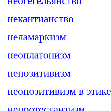
неогегельянство
некантианство
неламаркизм
неоплатонизм
непозитивизм
неопозитивизм в этике
непротестантизм