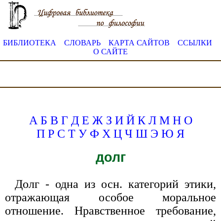
БИБЛИОТЕКА
СЛОВАРЬ
КАРТА САЙТОВ
ССЫЛКИ
О САЙТЕ
А
Б
В
Г
Д
Е
Ж
З
И
Й
К
Л
М
Н
О
П
Р
С
Т
У
Ф
Х
Ц
Ч
Ш
Э
Ю
Я
долг
Долг - одна из осн. категорий этики,
отражающая особое моральное
отношение. Нравственное требование,