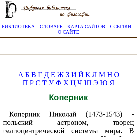
БИБЛИОТЕКА
СЛОВАРЬ
КАРТА САЙТОВ
ССЫЛКИ
О САЙТЕ
А
Б
В
Г
Д
Е
Ж
З
И
Й
К
Л
М
Н
О
П
Р
С
Т
У
Ф
Х
Ц
Ч
Ш
Э
Ю
Я
Коперник
Коперник Николай (1473-1543) -
польский астроном, творец
гелиоцентрической системы мира. В