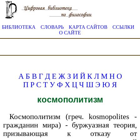
БИБЛИОТЕКА
СЛОВАРЬ
КАРТА САЙТОВ
ССЫЛКИ
О САЙТЕ
А
Б
В
Г
Д
Е
Ж
З
И
Й
К
Л
М
Н
О
П
Р
С
Т
У
Ф
Х
Ц
Ч
Ш
Э
Ю
Я
космополитизм
Космополитизм (греч. kosmopolites -
гражданин мира) - буржуазная теория,
призывающая к отказу от