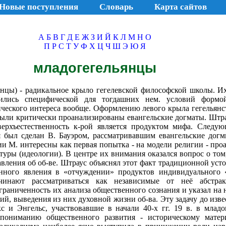
Новые поступления
Словарь
Карта сайтов
А
Б
В
Г
Д
Е
Ж
З
И
Й
К
Л
М
Н
О
П
Р
С
Т
У
Ф
Х
Ц
Ч
Ш
Э
Ю
Я
младогегельянцы
янцы) - радикальное крыло гегелевской философской школы. 
вились специфической для тогдашних нем. условий формо
ческого интереса вообще. Оформлению левого крыла гегельянст
были критически проанализированы евангельские догматы. Штра
верхъестественность к-рой является продуктом мифа. След
 был сделан В. Бауэром, рассматривавшим евангельские догм
ии М. интересны как первая попытка - на модели религии - пр
ктуры (идеологии). В центре их внимания оказался вопрос о то
вления об об-ве. Штраус объяснял этот факт традиционной ус
анного явления в «отчуждении» продуктов индивидуального «
чинают рассматриваться как независимые от неё абстрак
граниченность их анализа общественного сознания и указал на
, выведения из них духовной жизни об-ва. Эту задачу до изве
 и Энгельс, участвовавшие в начали 40-х гг. 19 в. в младо
ониманию общественного развития - историческому материа