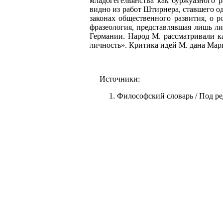
младогегельянства как буржуазного 
видно из работ Штирнера, ставшего о
законах общественного развития, о
фразеология, представлявшая лишь л
Германии. Народ М. рассматривали к
личность». Критика идей М. дана Мар
Источники:
Философский словарь / Под ред.