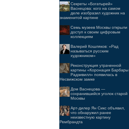
Секреты «Богатырей»
Васнецова: кого на самом
деле изобразил художник на
знаменитой картине
Семь музеев Москвы открыли
доступ к своим цифровым
коллекциям
Валерий Кошляков: «Рад
называться русским
художником»
Реконструкция утраченной
картины «Коронация Барбары
Радзивилл» появилась в
Несвижском замке
Дом Васнецова —
сохранившийся уголок старой
Москвы
Арт-дилер Ян Сикс объявил,
что обнаружил ранее
неизвестную картину
Рембрандта