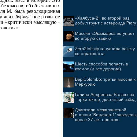
одных масс в истории. Это
ьбе классов, об объективных
для М. была революционная
зивших буржуазное развитие
«Хаябуса-2» во второй раз
али «критически мыслящую -
добыл грунт с астероида Рюгу
еология».
Миссия «Экзомарс» вступает
во вторую стадию
Zero2Infinity запустила ракету
со стратостата
Шесть способов попасть в
космос (и все дорогие)
BepiColombo: третья миссия к
Меркурию
Галина Андреевна Балашова
- архитектор, достигший звёзд
Двигатели межпланетной
станции 'Вояджер-1' заведены
после 37 лет простоя