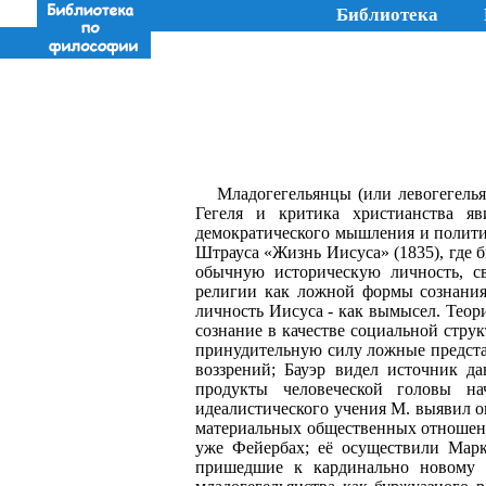
Библиотека
Младогегельянцы (или левогегель
Гегеля и критика христианства я
демократического мышления и полити
Штрауса «Жизнь Иисуса» (1835), где 
обычную историческую личность, с
религии как ложной формы сознания
личность Иисуса - как вымысел. Теор
сознание в качестве социальной стру
принудительную силу ложные предста
воззрений; Бауэр видел источник д
продукты человеческой головы на
идеалистического учения М. выявил о
материальных общественных отношений
уже Фейербах; её осуществили Маркс
пришедшие к кардинально новому п