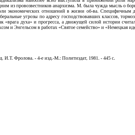
радикализма наиболее ясно выступила в принижении роли нар
дним из провозвестников анархизма. М. была чужда мысль о бор
 роли экономических отношений в жизни об-ва. Специфичным 
иберальные угрозы по адресу господствовавших классов, тормо
ак «врага духа» и прогресса, а движущей силой истории счит
ксом и Энгельсом в работах «Святое семейство» и «Немецкая ид
 И.Т. Фролова. - 4-е изд.-М.: Политиздат, 1981. - 445 с.