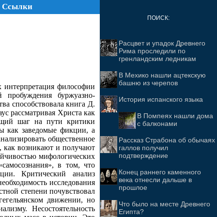
Ссылки
ПОИСК:
Расцвет и упадок Древнего
Рима проследили по
гренландским ледникам
В Мехико нашли ацтекскую
башню из черепов
Их интерпретация философии
й пробуждения буржуазно-
История испанского языка
ва способствовала книга Д.
ус рассматривая Христа как
В Помпеях нашли дома
ующий шаг на пути критики
с балконами
ы как заведомые фикции, а
оанализировать общественное
Рассказ Страбона об обычаях
м, как возникают и получают
галлов получил
подтверждение
тойчивостью мифологических
самосознания», в том, что
Конец раннего каменного
ции. Критический анализ
века отнесли дальше в
 необходимость исследования
прошлое
стной степени почувствовал
гегельянском движении, но
Что было на месте Древнего
лизму. Несостоятельность
Египта?