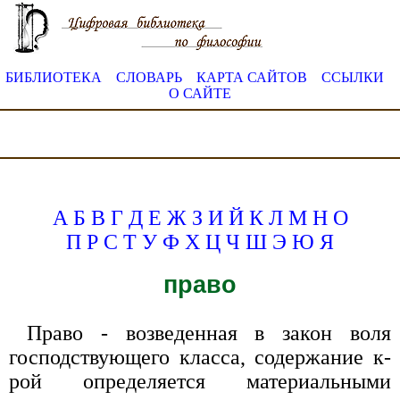
БИБЛИОТЕКА
СЛОВАРЬ
КАРТА САЙТОВ
ССЫЛКИ
О САЙТЕ
А
Б
В
Г
Д
Е
Ж
З
И
Й
К
Л
М
Н
О
П
Р
С
Т
У
Ф
Х
Ц
Ч
Ш
Э
Ю
Я
право
Право - возведенная в закон воля
господствующего класса, содержание к-
рой определяется материальными