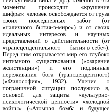
неискупимая вина и др.). Именно в эти
моменты происходит «крушение
шифра»: человек освобождается от груза
своих повседневных забот (от
«наличного бытия-в-мире») и от своих
идеальных интересов и научных
представлений о действительности (от
«трансцендентального бытия-в-себе»).
Перед ним открывается мир его глубоко
интимного существования («озарение
экзистенции») и его подлинные
переживания бога (трансцендентного)
(«Философия», 1932). Учение о
пограничной ситуации послужило я,
основой для защиты «культурно-
психологической ценности» «холодной
войны» («Атомная бомба и будущее