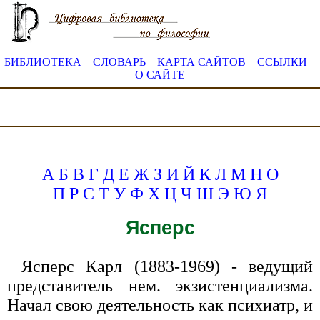
БИБЛИОТЕКА
СЛОВАРЬ
КАРТА САЙТОВ
ССЫЛКИ
О САЙТЕ
А
Б
В
Г
Д
Е
Ж
З
И
Й
К
Л
М
Н
О
П
Р
С
Т
У
Ф
Х
Ц
Ч
Ш
Э
Ю
Я
Ясперс
Ясперс Карл (1883-1969) - ведущий
представитель нем. экзистенциализма.
Начал свою деятельность как психиатр, и