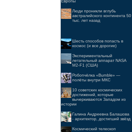
Европы
Люди проникли вглубь
австралийского континента 50
тыс. лет назад
Шесть способов попасть в
космос (и все дорогие)
Экспериментальный
летательный аппарат NASA
M2-F1 (США)
Робопчёлка «Bumble» —
полёты внутри МКС
10 советских космических
достижений, которые
вычеркиваются Западом из
истории
Галина Андреевна Балашова
- архитектор, достигший звёзд
Космический телескоп