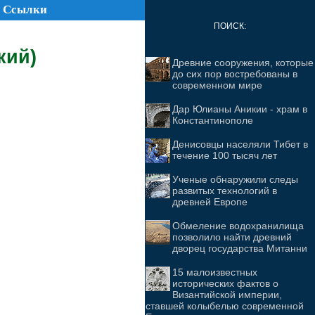
Ссылки
ПОИСК:
кий)
Древние сооружения, которые
до сих пор востребованы в
современном мире
Дар Юлианы Аникии - храм в
Константинополе
Денисовцы населяли Тибет в
течение 100 тысяч лет
Ученые обнаружили следы
развитых технологий в
древней Европе
Обмеление водохранилища
позволило найти древний
дворец государства Митанни
15 малоизвестных
исторических фактов о
Византийской империи,
ставшей колыбелью современной