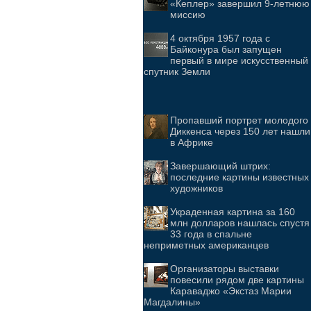
«Кеплер» завершил 9-летнюю
миссию
4 октября 1957 года с
Байконура был запущен
первый в мире искусственный
спутник Земли
Пропавший портрет молодого
Диккенса через 150 лет нашли
в Африке
Завершающий штрих:
последние картины известных
художников
Украденная картина за 160
млн долларов нашлась спустя
33 года в спальне
неприметных американцев
Организаторы выставки
повесили рядом две картины
Караваджо «Экстаз Марии
Магдалины»