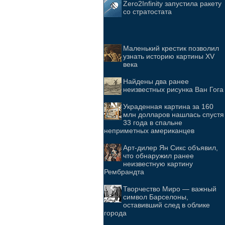
Zero2Infinity запустила ракету
со стратостата
Маленький крестик позволил
узнать историю картины XV
века
Найдены два ранее
неизвестных рисунка Ван Гога
Украденная картина за 160
млн долларов нашлась спустя
33 года в спальне
неприметных американцев
Арт-дилер Ян Сикс объявил,
что обнаружил ранее
неизвестную картину
Рембрандта
Творчество Миро — важный
символ Барселоны,
оставивший след в облике
города