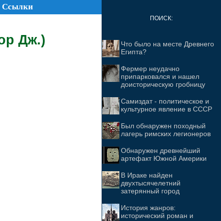
Ссылки
ПОИСК:
ор Дж.)
Что было на месте Древнего
Египта?
Фермер неудачно
припарковался и нашел
доисторическую гробницу
Самиздат - политическое и
культурное явление в СССР
Был обнаружен походный
лагерь римских легионеров
Обнаружен древнейший
артефакт Южной Америки
В Ираке найден
двухтысячелетний
затерянный город
История жанров:
исторический роман и