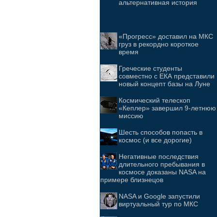
альтернативная история
«Прогресс» доставил на МКС
груз в рекордно короткое
время
Греческие студенты
совместно с ЕКА представили
новый концепт базы на Луне
Космический телескоп
«Кеплер» завершил 9-летнюю
миссию
Шесть способов попасть в
космос (и все дорогие)
Негативные последствия
длительного пребывания в
космосе доказаны NASA на
примере близнецов
NASA и Google запустили
виртуальный тур по МКС