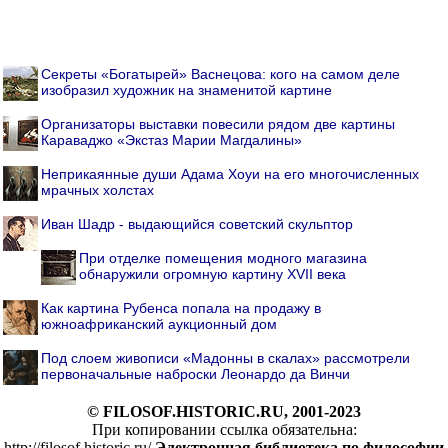
Секреты «Богатырей» Васнецова: кого на самом деле
изобразил художник на знаменитой картине
Организаторы выставки повесили рядом две картины
Караваджо «Экстаз Марии Магдалины»
Неприкаянные души Адама Хоуи на его многочисленных
мрачных холстах
Иван Шадр - выдающийся советский скульптор
При отделке помещения модного магазина
обнаружили огромную картину XVII века
Как картина Рубенса попала на продажу в
южноафриканский аукционный дом
Под слоем живописи «Мадонны в скалах» рассмотрели
первоначальные наброски Леонардо да Винчи
© FILOSOF.HISTORIC.RU, 2001-2023
При копировании ссылка обязательна:
http://filosof.historic.ru/
Электронная библиотека по философии