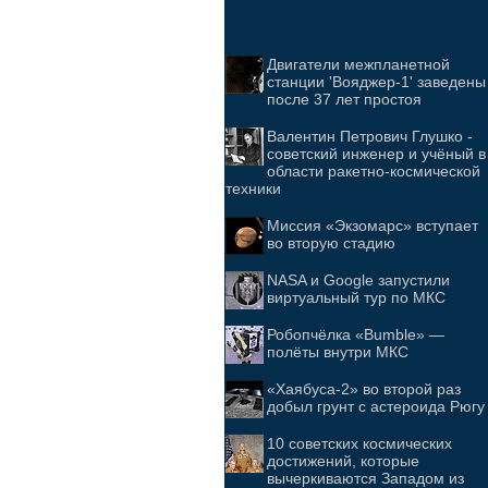
Двигатели межпланетной
станции 'Вояджер-1' заведены
после 37 лет простоя
Валентин Петрович Глушко -
советский инженер и учёный в
области ракетно-космической
техники
Миссия «Экзомарс» вступает
во вторую стадию
NASA и Google запустили
виртуальный тур по МКС
Робопчёлка «Bumble» —
полёты внутри МКС
«Хаябуса-2» во второй раз
добыл грунт с астероида Рюгу
10 советских космических
достижений, которые
вычеркиваются Западом из