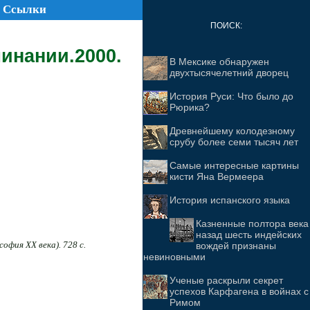
Ссылки
ПОИСК:
минании.2000.
В Мексике обнаружен
двухтысячелетний дворец
История Руси: Что было до
Рюрика?
Древнейшему колодезному
срубу более семи тысяч лет
Самые интересные картины
кисти Яна Вермеера
История испанского языка
Казненные полтора века
назад шесть индейских
офия XX века). 728 с.
вождей признаны
невиновными
Ученые раскрыли секрет
успехов Карфагена в войнах с
Римом