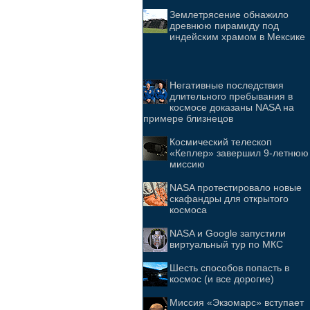
Землетрясение обнажило
древнюю пирамиду под
индейским храмом в Мексике
Негативные последствия
длительного пребывания в
космосе доказаны NASA на
примере близнецов
Космический телескоп
«Кеплер» завершил 9-летнюю
миссию
NASA протестировало новые
скафандры для открытого
космоса
NASA и Google запустили
виртуальный тур по МКС
Шесть способов попасть в
космос (и все дорогие)
Миссия «Экзомарс» вступает