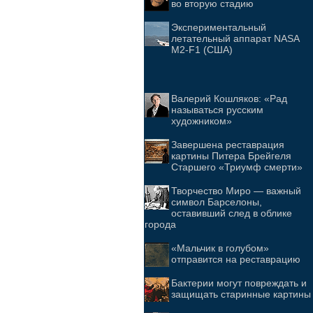
во вторую стадию
Экспериментальный
летательный аппарат NASA
M2-F1 (США)
Валерий Кошляков: «Рад
называться русским
художником»
Завершена реставрация
картины Питера Брейгеля
Старшего «Триумф смерти»
Творчество Миро — важный
символ Барселоны,
оставивший след в облике
города
«Мальчик в голубом»
отправится на реставрацию
Бактерии могут повреждать и
защищать старинные картины