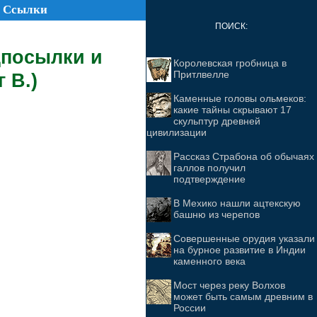
Ссылки
ПОИСК:
дпосылки и
Королевская гробница в
Притлвелле
 В.)
Каменные головы ольмеков:
какие тайны скрывают 17
скульптур древней
цивилизации
Рассказ Страбона об обычаях
галлов получил
подтверждение
В Мехико нашли ацтекскую
башню из черепов
Совершенные орудия указали
на бурное развитие в Индии
каменного века
Мост через реку Волхов
может быть самым древним в
России