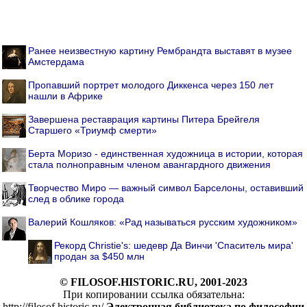
Ранее неизвестную картину Рембрандта выставят в музее
Амстердама
Пропавший портрет молодого Диккенса через 150 лет
нашли в Африке
Завершена реставрация картины Питера Брейгеля
Старшего «Триумф смерти»
Берта Моризо - единственная художница в истории, которая
стала полноправным членом авангардного движения
Творчество Миро — важный символ Барселоны, оставивший
след в облике города
Валерий Кошляков: «Рад называться русским художником»
Рекорд Christie's: шедевр Да Винчи 'Спаситель мира'
продан за $450 млн
© FILOSOF.HISTORIC.RU, 2001-2023
При копировании ссылка обязательна:
http://filosof.historic.ru/
Электронная библиотека по философии