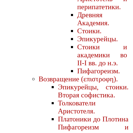
перипатетики.
Древняя
Академия.
Стоики.
Эпикурейцы.
Стоики и
академики во
II-I вв. до н.э.
Пифагореизм.
Возвращение (επιστροφη).
Эпикурейцы, стоики.
Вторая софистика.
Толкователи
Аристотеля.
Платоники до Плотина
Пифагореизм и