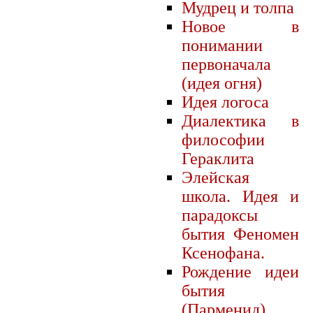
Мудрец и толпа
Новое в
понимании
первоначала
(идея огня)
Идея логоса
Диалектика в
философии
Гераклита
Элейская
школа. Идея и
парадоксы
бытия Феномен
Ксенофана.
Рождение идеи
бытия
(Парменид)