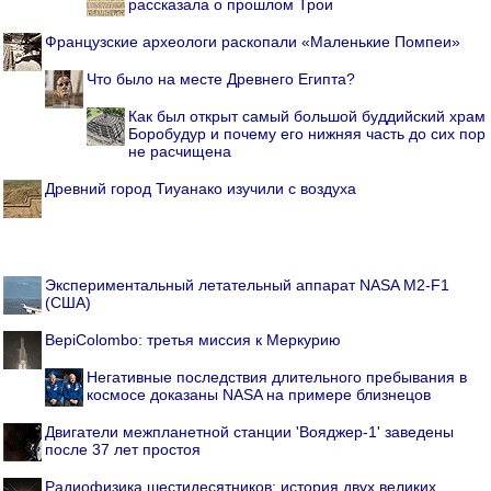
рассказала о прошлом Трои
Французские археологи раскопали «Маленькие Помпеи»
Что было на месте Древнего Египта?
Как был открыт самый большой буддийский храм
Боробудур и почему его нижняя часть до сих пор
не расчищена
Древний город Тиуанако изучили с воздуха
Экспериментальный летательный аппарат NASA M2-F1
(США)
BepiColombo: третья миссия к Меркурию
Негативные последствия длительного пребывания в
космосе доказаны NASA на примере близнецов
Двигатели межпланетной станции 'Вояджер-1' заведены
после 37 лет простоя
Радиофизика шестидесятников: история двух великих