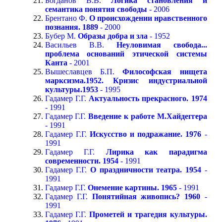
Богданов В.В.
Логика становления и
семантика понятия свободы
- 2006
Брентано Ф.
О происхождении нравственного
познания. 1889
- 2000
Бубер М.
Образы добра и зла
- 1952
Васильев В.В.
Неуловимая свобода...
проблема оснований этической системы
Канта
- 2001
Вышеславцев Б.П.
Философская нищета
марксизма.1952. Кризис индустриальной
культуры.1953
- 1995
Гадамер Г.Г.
Актуальность прекрасного. 1974
- 1991
Гадамер Г.Г.
Введение к работе М.Хайдеггера
- 1991
Гадамер Г.Г.
Искусство и подражание. 1976
-
1991
Гадамер Г.Г.
Лирика как парадигма
современности. 1954
- 1991
Гадамер Г.Г.
О праздничности театра. 1954
-
1991
Гадамер Г.Г.
Онемение картины. 1965
- 1991
Гадамер Г.Г.
Понятийная живопись? 1960
-
1991
Гадамер Г.Г.
Прометей и трагедия культуры.