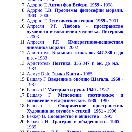
Адорно Т.
Антон фон Веберн. 1959
- 1998
Адорно Т.В.
Проблемы философии морали.
1963
- 2000
Адорно Т.
Эстетическая теория. 1969
- 2001
Апресян Р.Г.
Любовь - пространство
духовного возвышения человека. Интервью
- 2003
Апресян Р.Г.
Императивно-ценностная
динамика морали
- 2002
Аристотель
Большая этика. ок. 347-330 г. до
н.э.
- 1983
Аристотель
Поэтика. 355-347 г. ок. до н.э.
-
1983
Асмус В.Ф.
Этика Канта
- 1965
Башляр Г.
Введение в библию Шагала. 1960
-
1987
Башляр Г.
Материал и рука. 1949
- 1987
Башляр Г.
Мгновение поэтическое и
мгновение метафизическое. 1939
- 1987
Башляр Г.
Онирическое пространство.
Художник на службе у стихий . 1961
- 1996
Беккер В.
Сообщество и общество
- 1995
Бердяев Н.
Трагедия и обыденность. 1905
-
1989