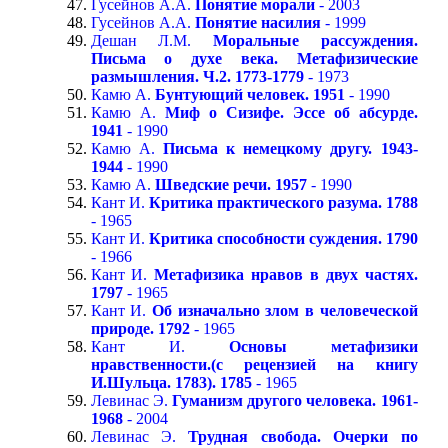
Гусейнов А.А.
Понятие морали
- 2003
Гусейнов А.А.
Понятие насилия
- 1999
Дешан Л.М.
Моральные рассуждения.
Письма о духе века. Метафизические
размышления. Ч.2. 1773-1779
- 1973
Камю А.
Бунтующий человек. 1951
- 1990
Камю А.
Миф о Сизифе. Эссе об абсурде.
1941
- 1990
Камю А.
Письма к немецкому другу. 1943-
1944
- 1990
Камю А.
Шведские речи. 1957
- 1990
Кант И.
Критика практического разума. 1788
- 1965
Кант И.
Критика способности суждения. 1790
- 1966
Кант И.
Метафизика нравов в двух частях.
1797
- 1965
Кант И.
Об изначально злом в человеческой
природе. 1792
- 1965
Кант И.
Основы метафизики
нравственности.(с рецензией на книгу
И.Шульца. 1783). 1785
- 1965
Левинас Э.
Гуманизм другого человека. 1961-
1968
- 2004
Левинас Э.
Трудная свобода. Очерки по