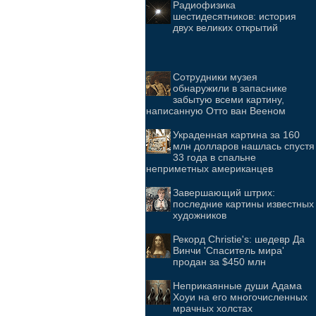
Радиофизика
шестидесятников: история
двух великих открытий
Cотрудники музея
обнаружили в запаснике
забытую всеми картину,
написанную Отто ван Вееном
Украденная картина за 160
млн долларов нашлась спустя
33 года в спальне
неприметных американцев
Завершающий штрих:
последние картины известных
художников
Рекорд Christie's: шедевр Да
Винчи 'Спаситель мира'
продан за $450 млн
Неприкаянные души Адама
Хоуи на его многочисленных
мрачных холстах