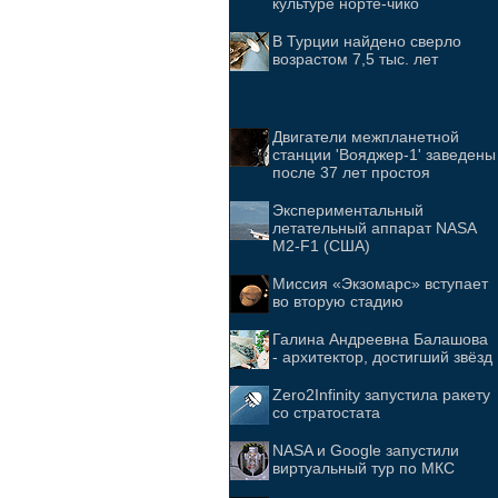
культуре норте-чико
В Турции найдено сверло
возрастом 7,5 тыс. лет
Двигатели межпланетной
станции 'Вояджер-1' заведены
после 37 лет простоя
Экспериментальный
летательный аппарат NASA
M2-F1 (США)
Миссия «Экзомарс» вступает
во вторую стадию
Галина Андреевна Балашова
- архитектор, достигший звёзд
Zero2Infinity запустила ракету
со стратостата
NASA и Google запустили
виртуальный тур по МКС