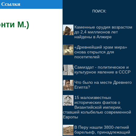
Ссылки
ПОИСК:
нти М.)
Каменные орудия возрастом
до 2,4 миллионов лет
найдены в Алжире
«Древнейший храм мира»
снова открылся для
посетителей
Самиздат - политическое и
культурное явление в СССР
Что было на месте Древнего
Египта?
15 малоизвестных
исторических фактов о
Византийской империи,
ставшей колыбелью современной
Европы
В Перу нашли 3800-летний
барельеф, принадлежащий