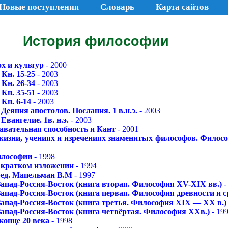
Новые поступления
Словарь
Карта сайтов
История философии
ох и культур
- 2000
 Кн. 15-25
- 2003
 Кн. 26-34
- 2003
 Кн. 35-51
- 2003
 Кн. 6-14
- 2003
Деяния апостолов. Послания. 1 в.н.э.
- 2003
Евангелие. 1в. н.э.
- 2003
авательная способность и Кант
- 2001
жизни, учениях и изречениях знаменитых философов. Филосо
илософии
- 1998
 кратком изложении
- 1994
ред. Мапельман В.М
- 1997
апад-Россия-Восток (книга вторая. Философия XV-XIX вв.)
-
апад-Россия-Восток (книга первая. Философия древности и с
апад-Россия-Восток (книга третья. Философия XIX — XX в.)
апад-Россия-Восток (книга четвёртая. Философия XXв.)
- 19
конце 20 века
- 1998