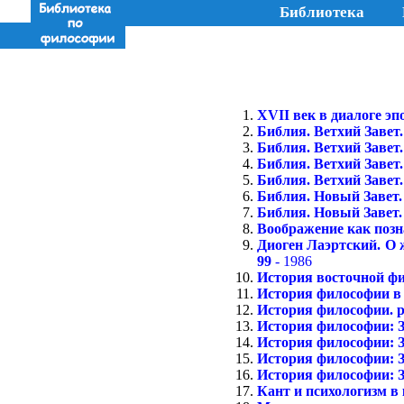
Библиотека
XVII век в диалоге эп
Библия. Ветхий Завет.
Библия. Ветхий Завет.
Библия. Ветхий Завет.
Библия. Ветхий Завет.
Библия. Новый Завет. 
Библия. Новый Завет. 
Воображение как позн
Диоген Лаэртский. О 
99
- 1986
История восточной ф
История философии в
История философии. 
История философии: З
История философии: З
История философии: З
История философии: З
Кант и психологизм в 