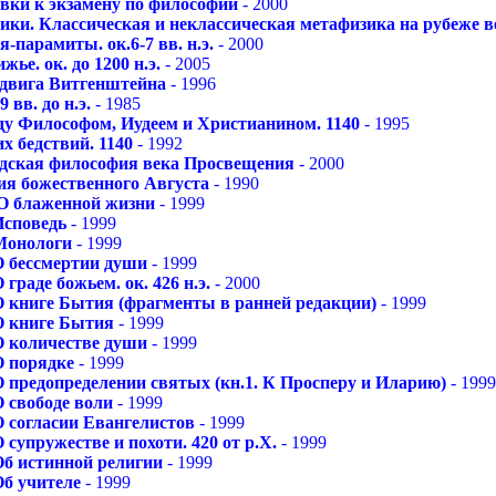
вки к экзамену по философии
- 2000
ки. Классическая и неклассическая метафизика на рубеже в
-парамиты. ок.6-7 вв. н.э.
- 2000
ье. ок. до 1200 н.э.
- 2005
двига Витгенштейна
- 1996
 вв. до н.э.
- 1985
у Философом, Иудеем и Христианином. 1140
- 1995
х бедствий. 1140
- 1992
ская философия века Просвещения
- 2000
ия божественного Августа
- 1990
О блаженной жизни
- 1999
Исповедь
- 1999
Монологи
- 1999
О бессмертии души
- 1999
 граде божьем. ок. 426 н.э.
- 2000
О книге Бытия (фрагменты в ранней редакции)
- 1999
О книге Бытия
- 1999
О количестве души
- 1999
О порядке
- 1999
 предопределении святых (кн.1. К Просперу и Иларию)
- 1999
 свободе воли
- 1999
 согласии Евангелистов
- 1999
 супружестве и похоти. 420 от р.Х.
- 1999
Об истинной религии
- 1999
Об учителе
- 1999