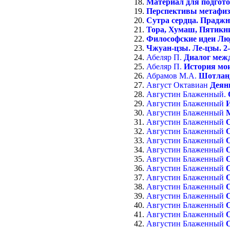
Материал для подгото
Перспективы метафизи
Сутра сердца. Праджня
Тора, Хумаш, Пятикниж
Философские идеи Лю
Чжуан-цзы. Ле-цзы. 2-9
Абеляр П.
Диалог межд
Абеляр П.
История мои
Абрамов М.А.
Шотланд
Август Октавиан
Деян
Августин Блаженный.
Августин Блаженный
Августин Блаженный
Августин Блаженный
Августин Блаженный
О
Августин Блаженный
Августин Блаженный
Августин Блаженный
Августин Блаженный
Августин Блаженный
О
Августин Блаженный
О
Августин Блаженный
О
Августин Блаженный
О
Августин Блаженный
Августин Блаженный